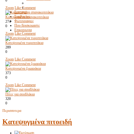
0
Zoom
Like
Comment
Συνταγες
Συμβουλες
Κατεψυγμένα σπανακοπιτάκια
Φωτογραφιες
274
Που βρισκομαστε
0
Επικοινωνια
Zoom
Like
Comment
Κατεψυγμένα τυροπιτάκια
289
0
Zoom
Like
Comment
Κατεψυγμένα ζυμαράκια
373
0
Zoom
Like
Comment
Πίτες για σουβλάκια
320
0
Περισσοτερα
Κατεψυγμένα πιτοειδή