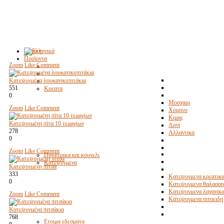
Αρχικη
Προϊοντα
Zoom
Like
Comment
Κατεψυγμένα λουκανικοπιτάκια
551
Κρεατα
0
Μοσχαρι
Zoom
Like
Comment
Χοιρινο
Κιμας
Κατεψυγμένη πίτα 10 τεμαχίων
Αρνι
278
Αλλαντικα
0
Zoom
Like
Comment
Πουλερικα και κουνελι
Κατεψυγμενα
Κατεψυγμένη πίτσα
333
Κατεψυγμενα κρεατικ
0
Κατεψυγμενα θαλασσι
Κατεψυγμενα λαχανικ
Zoom
Like
Comment
Κατεψυγμενα πιτοειδη
Κατεψυγμένα πιτσάκια
768
Ετοιμα εδεσματα