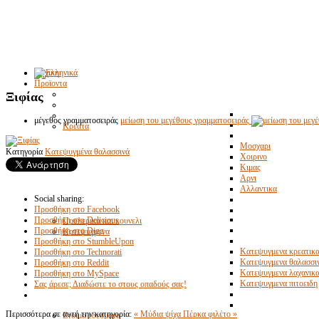
Αρχικη
Προϊοντα
Ξιφίας
μέγεθος γραμματοσειράς
μείωση του μεγέθους γραμματοσειράς
Κρεατα
Μοσχαρι
Κατηγορία
Κατεψυγμένα θαλασσινά
Χοιρινο
Κιμας
Αρνι
Αλλαντικα
Social sharing:
Προσθήκη στο Facebook
Προσθήκη στο Delicious
Πουλερικα και κουνελι
Προσθήκη στο Digg
Κατεψυγμενα
Προσθήκη στο StumbleUpon
Κατεψυγμενα κρεατικ
Προσθήκη στο Technorati
Κατεψυγμενα θαλασσι
Προσθήκη στο Reddit
Κατεψυγμενα λαχανικ
Προσθήκη στο MySpace
Κατεψυγμενα πιτοειδη
Σας άρεσε; Διαδώστε το στους οπαδούς σας!
Περισσότερα σε αυτή την κατηγορία:
« Μύδια ψίχα
Πέρκα φιλέτο »
Ετοιμα εδεσματα