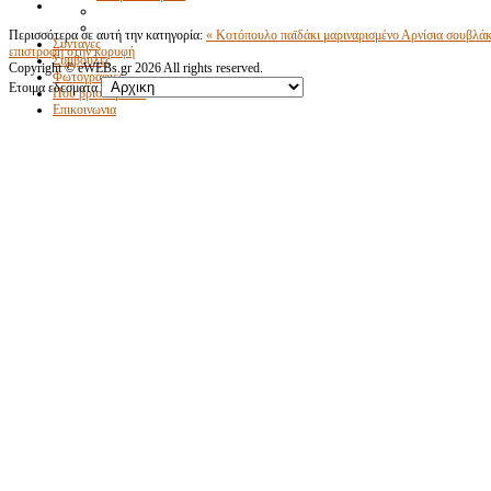
Περισσότερα σε αυτή την κατηγορία:
« Κοτόπουλο παϊδάκι μαριναρισμένο
Αρνίσια σουβλάκ
Συνταγες
επιστροφή στην κορυφή
Συμβουλες
Copyright ©
eWEBs.gr
2026 All rights reserved.
Φωτογραφιες
Ετοιμα εδεσματα
Που βρισκομαστε
Επικοινωνια