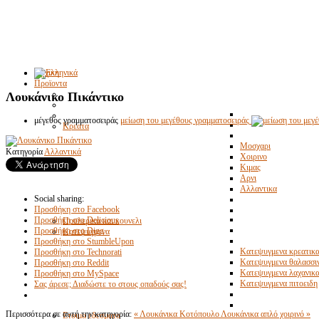
Αρχικη
Προϊοντα
Λουκάνικο Πικάντικο
μέγεθος γραμματοσειράς
μείωση του μεγέθους γραμματοσειράς
Κρεατα
Μοσχαρι
Κατηγορία
Αλλαντικά
Χοιρινο
Κιμας
Αρνι
Αλλαντικα
Social sharing:
Προσθήκη στο Facebook
Προσθήκη στο Delicious
Πουλερικα και κουνελι
Προσθήκη στο Digg
Κατεψυγμενα
Προσθήκη στο StumbleUpon
Κατεψυγμενα κρεατικ
Προσθήκη στο Technorati
Κατεψυγμενα θαλασσι
Προσθήκη στο Reddit
Κατεψυγμενα λαχανικ
Προσθήκη στο MySpace
Κατεψυγμενα πιτοειδη
Σας άρεσε; Διαδώστε το στους οπαδούς σας!
Περισσότερα σε αυτή την κατηγορία:
« Λουκάνικα Κοτόπουλο
Λουκάνικα απλό χοιρινό »
Ετοιμα εδεσματα