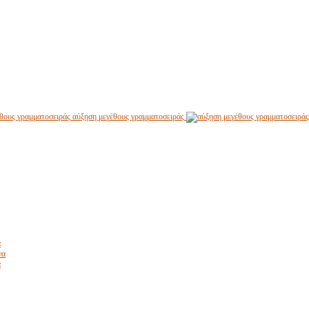
αύξηση μεγέθους γραμματοσειράς
α
να
α