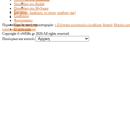
Προσθήκη στο Reddit
Προσθήκη στο MySpace
Συνταγες
Σας άρεσε; Διαδώστε το στους οπαδούς σας!
Συμβουλες
Φωτογραφιες
Που βρισκομαστε
Περισσότερα σε αυτή την κατηγορία:
« Ελληνικό κοτόπουλο ελευθέρας βοσκής
Μπούτι κο
Επικοινωνια
επιστροφή στην κορυφή
Copyright ©
eWEBs.gr
2026 All rights reserved.
Πουλερικα και κουνελι