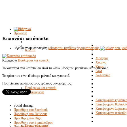
Αρχικη
Προϊοντα
Κοπανάκι κοτόπουλο
μέγεθος γραμματοσειράς
μείωση του μεγέθους γραμματοσειράς
Κρεατα
Μοσχαρι
Κατηγορία
Πουλερικά και κουνέλι
Χοιρινο
Κιμας
Το κοπανάκι από κοτόπουλο είναι το κάτω μέρος του μπουτιού με το κόκκαλο.
Αρνι
Αλλαντικα
Το κρέας του είναι ιδιαίτερα μαλακό και γευστικό.
Προτείνεται για όλους τους τρόπους μαγειρέματος.
Πουλερικα και κουνελι
Κατεψυγμενα
Κατεψυγμενα κρεατικ
Κατεψυγμενα θαλασσι
Social sharing:
Κατεψυγμενα λαχανικ
Προσθήκη στο Facebook
Κατεψυγμενα πιτοειδη
Προσθήκη στο Delicious
Προσθήκη στο Digg
Προσθήκη στο StumbleUpon
Ετοιμα εδεσματα
Προσθήκη στο Technorati